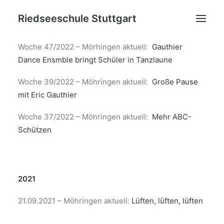
Riedseeschule Stuttgart
2022
Woche 47/2022 – Mörhingen aktuell:
Gauthier
Dance Ensmble bringt Schüler in Tanzlaune
News
Schulneulinge
Woche 39/2022 – Möhringen aktuell:
Große Pause
mit Eric Gauthier
Grundschule
Ganztagsbildung
Woche 37/2022 – Möhringen aktuell:
Mehr ABC-
Schützen
Netzwerk
Ideenpool
Kontakt
2021
Datenschutz
Impressum
21.09.2021 – Möhringen aktuell:
Lüften, lüften, lüften