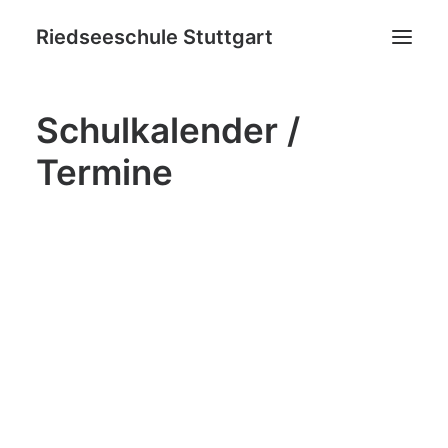
Riedseeschule Stuttgart
Schulkalender /
News
Termine
Schulneulinge
Grundschule
Ganztagsbildung
Netzwerk
Ideenpool
Kontakt
Datenschutz
Impressum