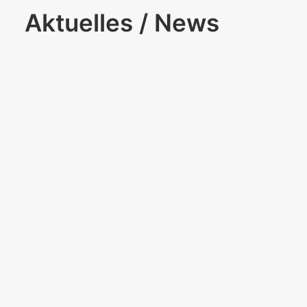
Aktuelles / News
Verabschiedung der vierten Klasse
Verabschiedung der vierten Klasse wann: Freitag,
den 26.07.2019 um 10:00 Uhr wo: im Bürgerhaus
Möhringen