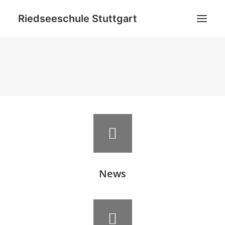
Riedseeschule Stuttgart
News
Schulneulinge
Grundschule
Ganztagsbildung
Netzwerk
Ideenpool
Kontakt
News
Datenschutz
Impressum