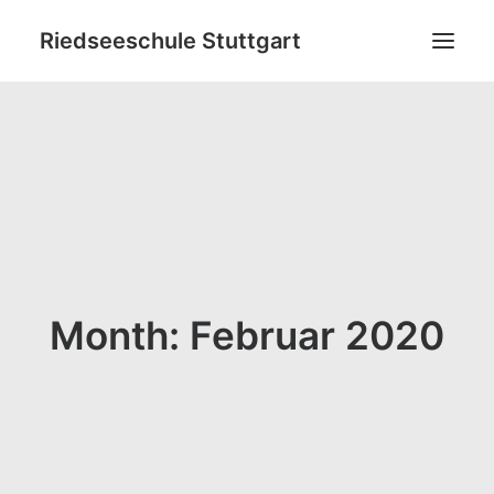
Riedseeschule Stuttgart
News
Schulneulinge
Grundschule
Ganztagsbildung
Netzwerk
Month: Februar 2020
Ideenpool
Kontakt
Datenschutz
Impressum