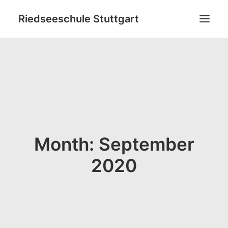
Riedseeschule Stuttgart
News
Schulneulinge
Grundschule
Ganztagsbildung
Netzwerk
Month: September
Ideenpool
2020
Kontakt
Datenschutz
Impressum