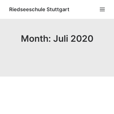
Riedseeschule Stuttgart
News
Month: Juli 2020
Schulneulinge
Grundschule
Ganztagsbildung
Netzwerk
Ideenpool
Kontakt
Datenschutz
Impressum