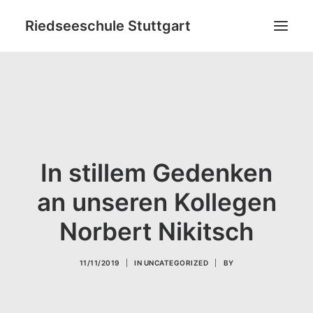
Riedseeschule Stuttgart
News
Schulneulinge
Grundschule
Ganztagsbildung
In stillem Gedenken
Netzwerk
an unseren Kollegen
Ideenpool
Norbert Nikitsch
Kontakt
Datenschutz
11/11/2019
|
IN
UNCATEGORIZED
|
BY
Impressum